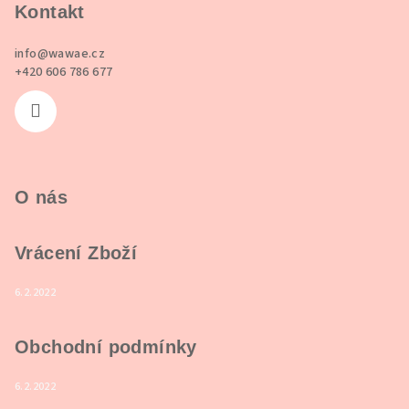
p
Kontakt
a
info
@
wawae.cz
t
+420 606 786 677
í
O nás
Vrácení Zboží
6.2.2022
Obchodní podmínky
6.2.2022