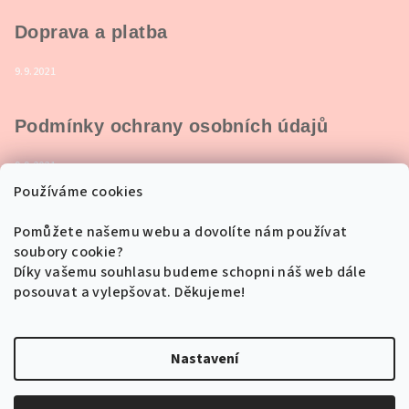
Doprava a platba
9.9.2021
Podmínky ochrany osobních údajů
9.9.2021
Používáme cookies
Pomůžete našemu webu a dovolíte nám používat
soubory cookie?
Přijímáme online platby
Díky vašemu souhlasu budeme schopni náš web dále
posouvat a vylepšovat. Děkujeme!
Nastavení
Copyright 2026
Wawae
. Všechna práva vyhrazena.
Upravit
nastavení cookies