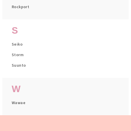
Rockport
S
Seiko
Storm
Suunto
W
Wawae
Z
á