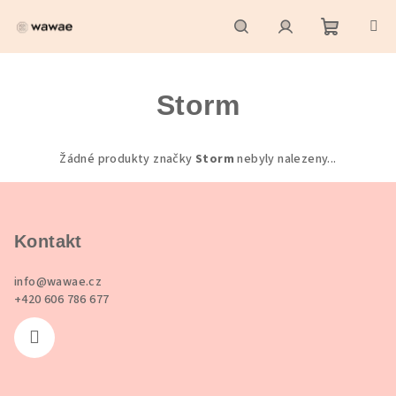
Přejít
na
obsah
Nákupní
Hledat
Přihlášení
Storm
košík
Žádné produkty značky
Storm
nebyly nalezeny...
Z
á
p
Kontakt
a
info
@
wawae.cz
t
+420 606 786 677
í