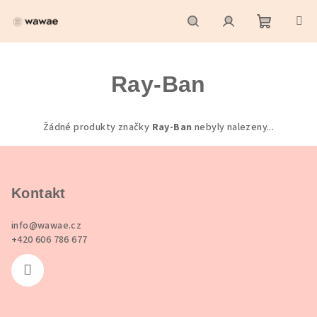
Přejít
na
obsah
Nákupní
Hledat
Přihlášení
Ray-Ban
košík
Žádné produkty značky
Ray-Ban
nebyly nalezeny...
Z
á
p
Kontakt
a
info
@
wawae.cz
t
+420 606 786 677
í