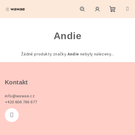
Přejít
na
obsah
Nákupní
Hledat
Přihlášení
Andie
košík
Žádné produkty značky
Andie
nebyly nalezeny...
Z
á
p
Kontakt
a
info
@
wawae.cz
t
+420 606 786 677
í