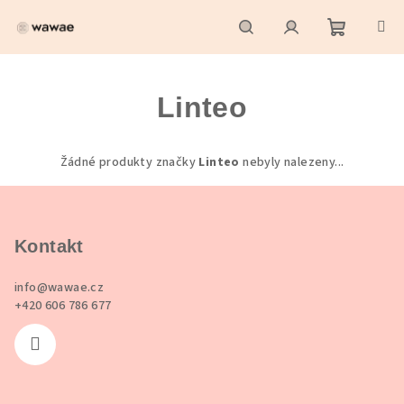
Přejít
na
obsah
Nákupní
Hledat
Přihlášení
Linteo
košík
Žádné produkty značky
Linteo
nebyly nalezeny...
Z
á
p
Kontakt
a
info
@
wawae.cz
t
+420 606 786 677
í