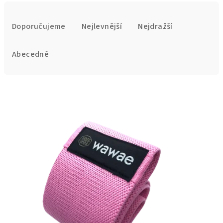
Ř
a
Doporučujeme
Nejlevnější
Nejdražší
z
e
Abecedně
n
í
V
p
ý
r
p
o
i
d
s
u
p
k
r
t
o
ů
d
u