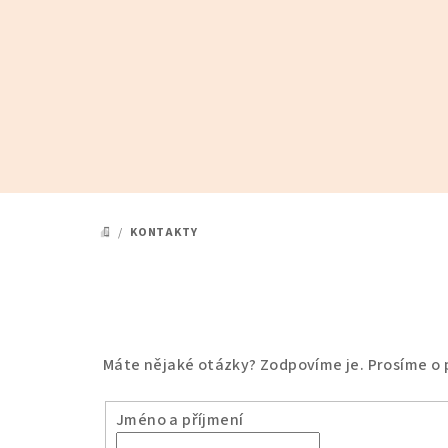
Přejít
na
obsah
/
KONTAKTY
DOMŮ
Máte nějaké otázky? Zodpovíme je. Prosíme o p
Jméno a příjmení