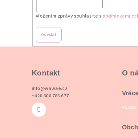
Vložením zprávy souhlasíte s
podmínkami och
Odeslat
Z
á
Kontakt
O n
p
a
info
@
wawae.cz
Vráce
+420 606 786 677
t
í
6.2.2022
Obch