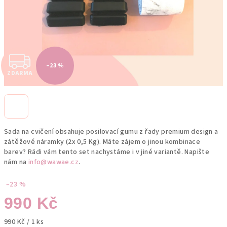
Z
–23 %
ZDARMA
D
A
R
Sada na cvičení obsahuje posilovací gumu z řady premium design a
M
zátěžové náramky (2x 0,5 Kg). Máte zájem o jinou kombinace
barev? Rádi vám tento set nachystáme i v jiné variantě. Napište
A
nám na
info@wawae.cz
.
–23 %
990 Kč
Měrná
990 Kč / 1 ks