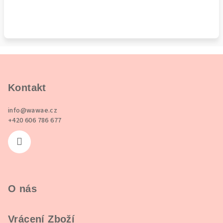
Z
á
p
Kontakt
a
info
@
wawae.cz
t
+420 606 786 677
í
O nás
Vrácení Zboží