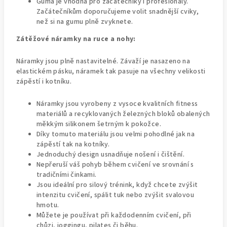
Guma je vhodná pro začátečníky i profesionály.
Začátečníkům doporučujeme volit snadnější cviky,
než si na gumu plně zvyknete.
Zátěžové náramky na ruce a nohy:
Náramky jsou plně nastavitelné. Závaží je nasazeno na
elastickém pásku, náramek tak pasuje na všechny velikosti
zápěstí i kotníku.
Náramky jsou vyrobeny z vysoce kvalitních fitness
materiálů a recyklovaných železných bloků obalených
měkkým silikonem šetrným k pokožce.
Díky tomuto materiálu jsou velmi pohodlné jak na
zápěstí tak na kotníky.
Jednoduchý design usnadňuje nošení i čištění.
Nepřeruší váš pohyb během cvičení ve srovnání s
tradičními činkami.
Jsou ideální pro silový trénink, když chcete zvýšit
intenzitu cvičení, spálit tuk nebo zvýšit svalovou
hmotu.
Můžete je používat při každodenním cvičení, při
chůzi, joggingu, pilates či běhu.