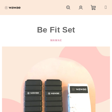
Přejít
na
obsah
Nákupní
Hledat
Přihlášení
Be Fit Set
košík
WAWAE