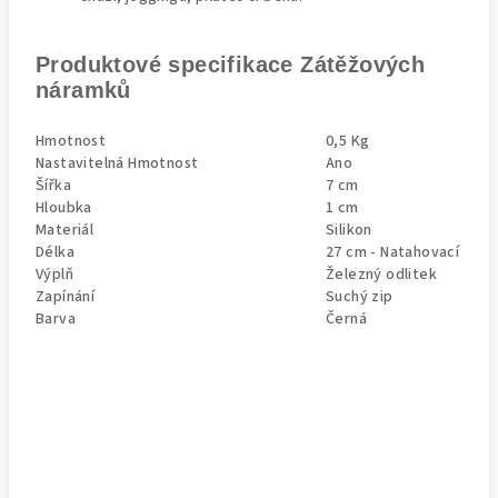
Produktové specifikace Zátěžových
náramků
Hmotnost
0,5 Kg
Nastavitelná Hmotnost
Ano
Šířka
7 cm
Hloubka
1 cm
Materiál
Silikon
Délka
27 cm - Natahovací
Výplň
Železný odlitek
Zapínání
Suchý zip
Barva
Černá