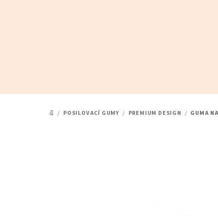
Přejít
na
obsah
/
POSILOVACÍ GUMY
/
PREMIUM DESIGN
/
GUMA NA 
DOMŮ