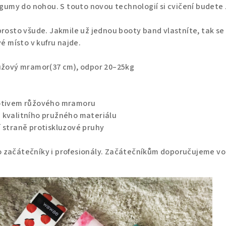
e gumy do nohou. S touto novou technologií si cvičení budete 
prosto všude. Jakmile už jednou booty band vlastníte, tak se
vé místo v kufru najde.
růžový mramor(37 cm), odpor 20–25kg
motivem růžového mramoru
 kvalitního pružného materiálu
í straně protiskluzové pruhy
 začátečníky i profesionály. Začátečníkům doporučujeme voli