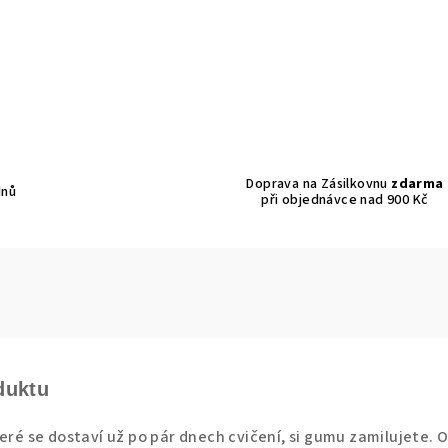
Doprava na Zásilkovnu
zdarma
dnů
při objednávce nad 900 Kč
duktu
teré se dostaví už po pár dnech cvičení, si gumu zamilujete. 