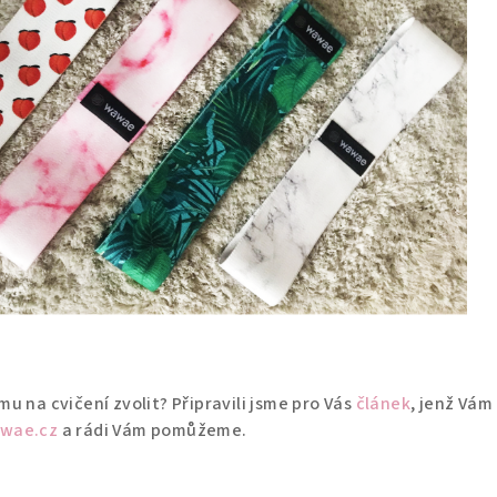
u na cvičení zvolit? Připravili jsme pro Vás
článek
, jenž Vám
awae.cz
a rádi Vám pomůžeme.