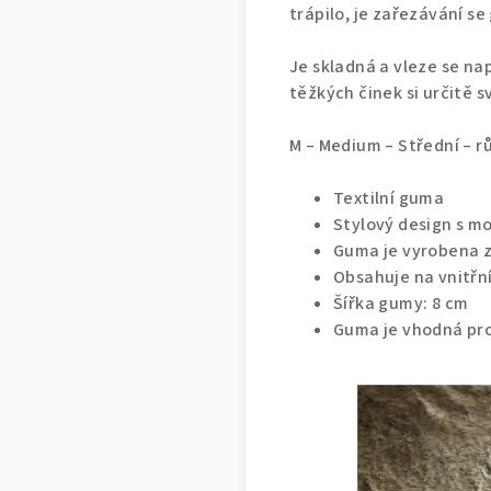
trápilo, je zařezávání s
Je skladná a vleze se na
těžkých činek si určitě s
M – Medium – Střední – 
Textilní guma
Stylový design s 
Guma je vyrobena z
Obsahuje na vnitřn
Šířka gumy: 8 cm
Guma je vhodná pro