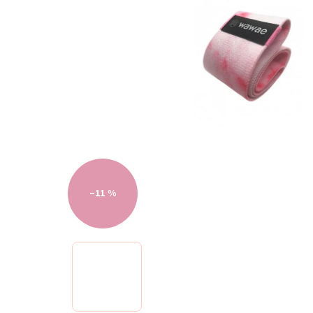
–11 %