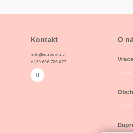
Z
á
Kontakt
O n
p
a
info
@
wawae.cz
Vráce
+420 606 786 677
t
í
6.2.2022
Obch
6.2.2022
Dopra