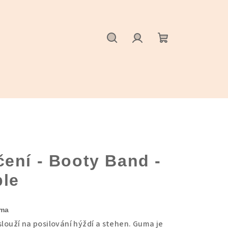
Hledat
Přihlášení
Nákupní
košík
ení - Booty Band -
ble
uma
slouží na posilování hýždí a stehen. Guma je