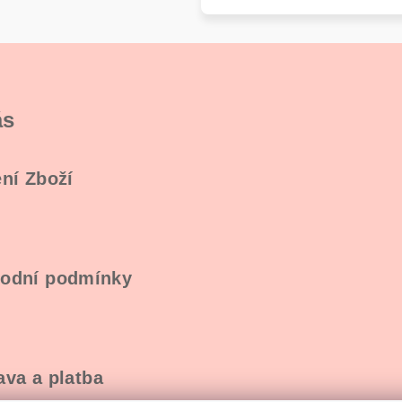
ás
ní Zboží
odní podmínky
va a platba