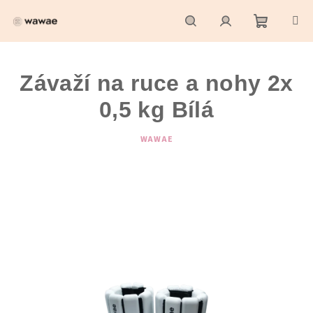
Přejít
na
obsah
Nákupní
Hledat
Přihlášení
Závaží na ruce a nohy 2x
košík
0,5 kg Bílá
WAWAE