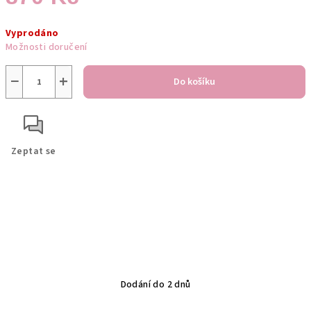
Měrná
Vyprodáno
cena:
Možnosti doručení
−
+
Do košíku
Zeptat se
Dodání do 2 dnů