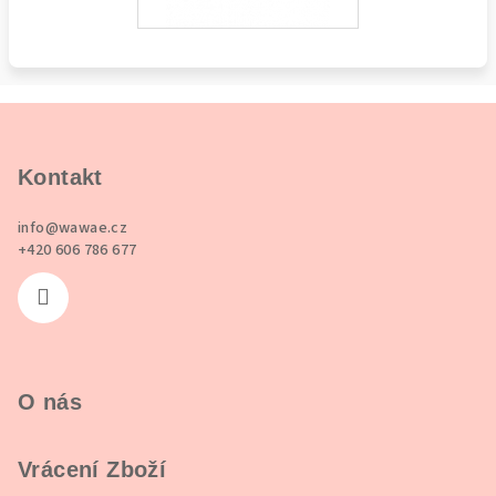
Z
á
p
Kontakt
a
info
@
wawae.cz
t
+420 606 786 677
í
O nás
Vrácení Zboží