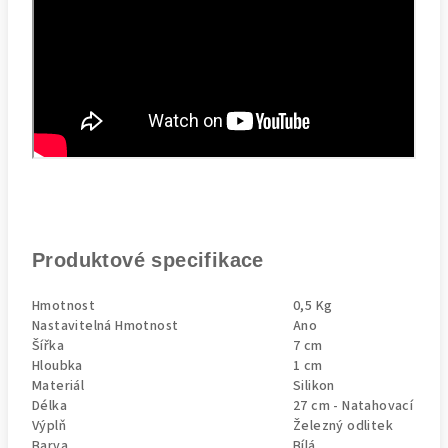
Produktové specifikace
Hmotnost
0,5 Kg
Nastavitelná Hmotnost
Ano
Šířka
7 cm
Hloubka
1 cm
Materiál
Silikon
Délka
27 cm - Natahovací
Výplň
Železný odlitek
Barva
Bílá