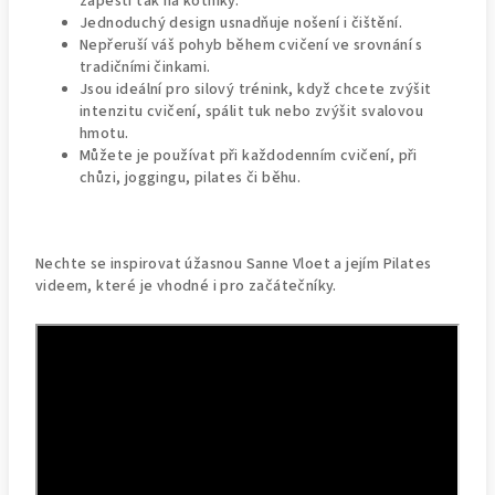
zápěstí tak na kotníky.
Jednoduchý design usnadňuje nošení i čištění.
Nepřeruší váš pohyb během cvičení ve srovnání s
tradičními činkami.
Jsou ideální pro silový trénink, když chcete zvýšit
intenzitu cvičení, spálit tuk nebo zvýšit svalovou
hmotu.
Můžete je používat při každodenním cvičení, při
chůzi, joggingu, pilates či běhu.
Nechte se inspirovat úžasnou Sanne Vloet a jejím Pilates
videem, které je vhodné i pro začátečníky.