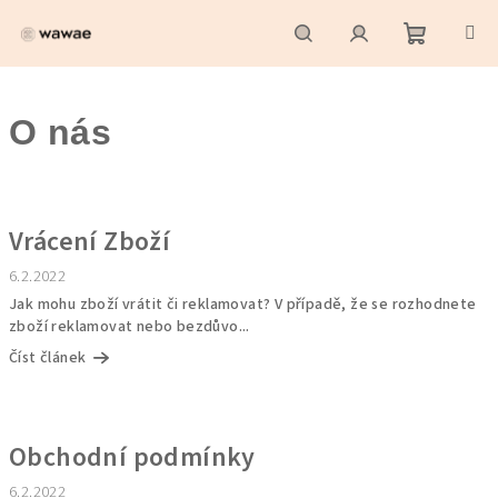
Přejít
na
obsah
Nákupní
Hledat
Přihlášení
O nás
košík
V
ý
Vrácení Zboží
p
i
6.2.2022
Jak mohu zboží vrátit či reklamovat? V případě, že se rozhodnete
s
zboží reklamovat nebo bezdůvo...
č
Číst článek
l
á
n
Obchodní podmínky
k
ů
6.2.2022