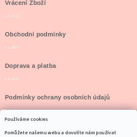
Vrácení Zboží
i
s
6.2.2022
u
Obchodní podmínky
6.2.2022
Doprava a platba
9.9.2021
Podmínky ochrany osobních údajů
9.9.2021
Používáme cookies
Pomůžete našemu webu a dovolíte nám používat