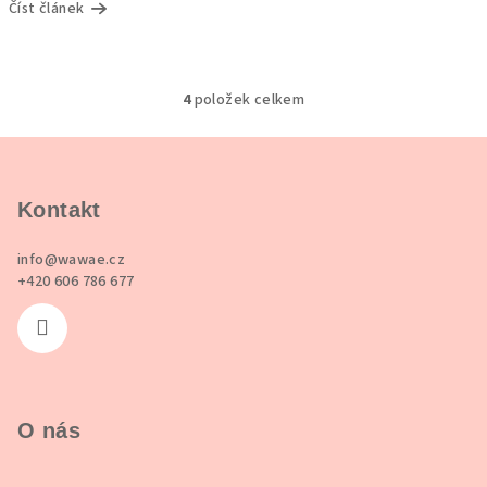
Číst článek
4
položek celkem
O
v
Z
l
á
á
p
Kontakt
d
a
a
c
info
@
wawae.cz
t
+420 606 786 677
í
í
p
r
v
k
y
O nás
v
ý
p