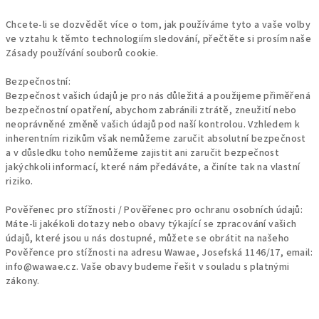
Chcete-li se dozvědět více o tom, jak používáme tyto a vaše volby
ve vztahu k těmto technologiím sledování, přečtěte si prosím naše
Zásady používání souborů cookie.
Bezpečnostní:
Bezpečnost vašich údajů je pro nás důležitá a použijeme přiměřená
bezpečnostní opatření, abychom zabránili ztrátě, zneužití nebo
neoprávněné změně vašich údajů pod naší kontrolou.
Vzhledem k
inherentním rizikům však nemůžeme zaručit absolutní bezpečnost
a v důsledku toho nemůžeme zajistit ani zaručit bezpečnost
jakýchkoli informací, které nám předáváte, a činíte tak na vlastní
riziko.
Pověřenec pro stížnosti / Pověřenec pro ochranu osobních údajů:
Máte-li jakékoli dotazy nebo obavy týkající se zpracování vašich
údajů, které jsou u nás dostupné, můžete se obrátit na našeho
Pověřence pro stížnosti na adresu Wawae, Josefská 1146/17, email:
info@wawae.cz.
Vaše obavy budeme řešit v souladu s platnými
zákony.