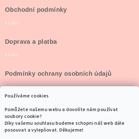
Obchodní podmínky
6.2.2022
Doprava a platba
9.9.2021
Podmínky ochrany osobních údajů
9.9.2021
Používáme cookies
Pomůžete našemu webu a dovolíte nám používat
soubory cookie?
Přijímáme online platby
Díky vašemu souhlasu budeme schopni náš web dále
posouvat a vylepšovat. Děkujeme!