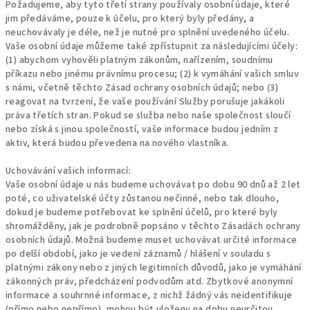
Požadujeme, aby tyto třetí strany používaly osobní údaje, které
jim předáváme, pouze k účelu, pro který byly předány, a
neuchovávaly je déle, než je nutné pro splnění uvedeného účelu.
Vaše osobní údaje můžeme také zpřístupnit za následujícími účely:
(1) abychom vyhověli platným zákonům, nařízením, soudnímu
příkazu nebo jinému právnímu procesu;
(2) k vymáhání vašich smluv
s námi, včetně těchto Zásad ochrany osobních údajů;
nebo (3)
reagovat na tvrzení, že vaše používání Služby porušuje jakákoli
práva třetích stran.
Pokud se služba nebo naše společnost sloučí
nebo získá s jinou společností, vaše informace budou jedním z
aktiv, která budou převedena na nového vlastníka.
Uchovávání vašich informací:
Vaše osobní údaje u nás budeme uchovávat po dobu 90 dnů až 2 let
poté, co uživatelské účty zůstanou nečinné, nebo tak dlouho,
dokud je budeme potřebovat ke splnění účelů, pro které byly
shromážděny, jak je podrobně popsáno v těchto Zásadách ochrany
osobních údajů.
Možná budeme muset uchovávat určité informace
po delší období, jako je vedení záznamů / hlášení v souladu s
platnými zákony nebo z jiných legitimních důvodů, jako je vymáhání
zákonných práv, předcházení podvodům atd. Zbytkové anonymní
informace a souhrnné informace, z nichž žádný vás neidentifikuje
(přímo nebo nepřímo), mohou být uloženy na dobu neurčitou.