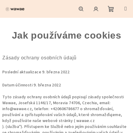
Přejít
na
obsah
Nákupní
Hledat
Přihlášení
Jak používáme cookies
košík
Zásady ochrany osobních údajů
Poslední aktualizace 9. března 2022
Datum účinnosti 9. března 2022
Tyto zásady ochrany osobních údajů popisují zásady společnosti
Wawae, Josefská 1146/17, Moravia 74706, Czechia, email:
info@wawae.cz, telefon: +420606786677 o shromažďování,
používání a zpřístupňování vašich údajů, které shromažďujeme,
když používáte naše webové stránky ( wawae.cz
).
(služba").
Přístupem ke Službě nebo jejím používáním souhlasíte
se shromažďováním, používáním a zveřejňováním vašich údajů v