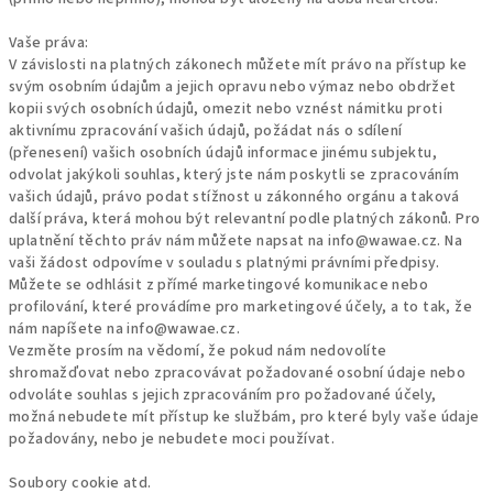
Vaše práva:
V závislosti na platných zákonech můžete mít právo na přístup ke
svým osobním údajům a jejich opravu nebo výmaz nebo obdržet
kopii svých osobních údajů, omezit nebo vznést námitku proti
aktivnímu zpracování vašich údajů, požádat nás o sdílení
(přenesení) vašich osobních údajů informace jinému subjektu,
odvolat jakýkoli souhlas, který jste nám poskytli se zpracováním
vašich údajů, právo podat stížnost u zákonného orgánu a taková
další práva, která mohou být relevantní podle platných zákonů.
Pro
uplatnění těchto práv nám můžete napsat na info@wawae.cz.
Na
vaši žádost odpovíme v souladu s platnými právními předpisy.
Můžete se odhlásit z přímé marketingové komunikace nebo
profilování, které provádíme pro marketingové účely, a to tak, že
nám napíšete na info@wawae.cz.
Vezměte prosím na vědomí, že pokud nám nedovolíte
shromažďovat nebo zpracovávat požadované osobní údaje nebo
odvoláte souhlas s jejich zpracováním pro požadované účely,
možná nebudete mít přístup ke službám, pro které byly vaše údaje
požadovány, nebo je nebudete moci používat.
Soubory cookie atd.