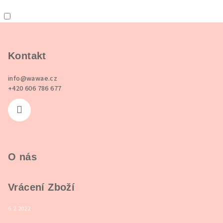
Z
á
p
Kontakt
a
info
@
wawae.cz
t
+420 606 786 677
í
O nás
Vrácení Zboží
6.2.2022